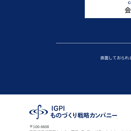
C
会
直面しておられ
〒100-6608